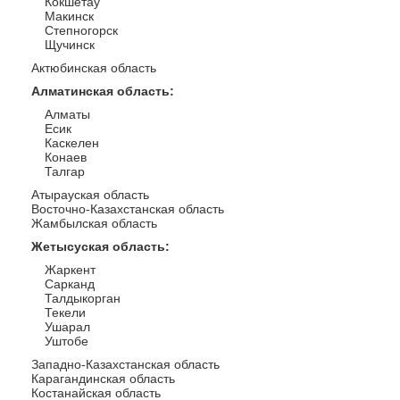
Кокшетау
Макинск
Степногорск
Щучинск
Актюбинская область
Алматинская область
:
Алматы
Есик
Каскелен
Конаев
Талгар
Атырауская область
Восточно-Казахстанская область
Жамбылская область
Жетысуская область
:
Жаркент
Сарканд
Талдыкорган
Текели
Ушарал
Уштобе
Западно-Казахстанская область
Карагандинская область
Костанайская область