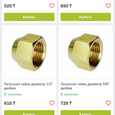
520
650
₸
₸
Купить
Купить
Ознакомиться с ассортиментом
Почему многие выбирают нас
Привлекательные условия
Мы всегда готовы предложить несколько вариантов
Латунная гайка диаметр 1/2"
Латунная гайка диаметр 5/8"
сотрудничества.
дюйма
дюйма
В наличии
В наличии
610
720
₸
₸
Купить
Купить