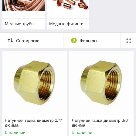
медных труб. В наличии есть тройники, медные отводы,
муфты, которые обеспечат надежное и прочное
соединение.
Медные трубы
Медные фитинги
Увидеть каталог
Сортировка
0
Фильтры
Наша компания предлагает
- Большой ассортимент -
В каталоге вы найдете полный перечень
типоразмеров труб, а также элементов для их
соединения.
- Сертифицированные товары -
Латунная гайка диаметр 1/4"
Латунная гайка диаметр 3/8"
дюйма
дюйма
Мы предлагаем продукцию, которая сопровождается
В наличии
В наличии
сертификатами соответствия.