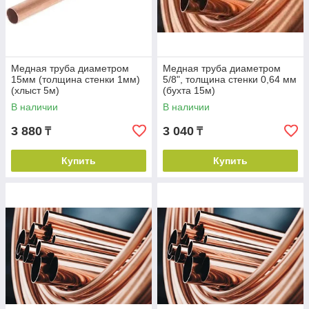
Выбор варианта оплаты.
Медная труба диаметром
Медная труба диаметром
15мм (толщина стенки 1мм)
5/8", толщина стенки 0,64 мм
(хлыст 5м)
(бухта 15м)
В наличии
В наличии
3 880
3 040
₸
₸
Мы доставляем товары.
Купить
Купить
Мы всегда рады помочь вам
Купить медные трубы и фитинги на сайте можно в
несколько кликов. Оформление заявки не вызовет
никаких сложностей.
Связаться с нами