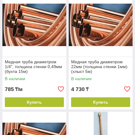
Наши плюсы
Вся продукция есть в наличии.
Удобные варианты оплаты и доставки.
Медная труба диаметром
Медная труба диаметром
1/4", толщина стенки 0,49мм
22мм (толщина стенки 1мм)
Внимательное отношение к клиентам.
(бухта 15м)
(хлыст 5м)
В наличии
В наличии
Формирование заказа в день заявки.
785
4 730
₸/м
₸
Схема работы:
Купить
Купить