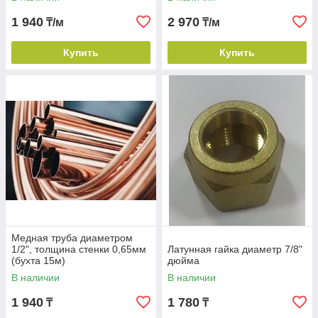
1 940
2 970
₸/м
₸/м
Купить
Купить
Медная труба диаметром
1/2", толщина стенки 0,65мм
Латунная гайка диаметр 7/8"
(бухта 15м)
дюйма
В наличии
В наличии
1 940
1 780
₸
₸