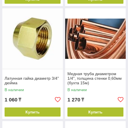
Быстрая обработка заказов
Наши операторы быстро перезванивают
покупателям.
Выгодные цены
В компании лучшие цены на продукцию.
Медная труба диаметром
Латунная гайка диаметр 3/4"
1/4", толщина стенки 0,60мм
дюйма
(бухта 15м)
В наличии
В наличии
1 060
1 270
₸
₸
Прекрасная репутация
Мы продаем трубы, а также компрессионные
Купить
Купить
фитинги для медных труб много лет.