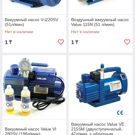
Вакуумный насос V-i220SV
Воздушный вакуумный насос
(51л/мин)
Value 115N (51 л/мин)
Нет в наличии
Нет в наличии
1
1
₸
₸
Вакуумный насос Value VE
Вакуумный насос Value VI
215SM (двухступенчатый,
280SV (198л/мин)
42л/мин, с обратным