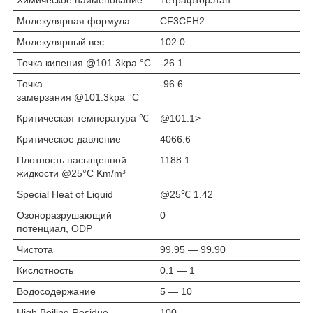
Молекулярная формула
CF3CFH2
Молекулярный вес
102.0
Точка кипения @101.3kpa °С
-26.1
Точка
-96.6
замерзания @101.3kpa °С
Критическая температура ℃
@101.1>
Критическое давление
4066.6
Плотность насыщенной
1188.1
жидкости @25°С Km/m³
Special Heat of Liquid
@25℃ 1.42
Озоноразрушающий
0
потенциал, ODP
Чистота
99.95 — 99.90
Кислотность
0.1 — 1
Водосодержание
5 — 10
High Boiling Residue
100