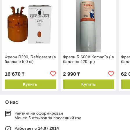
Фреон R290, Refrigerant (в
Фреон R 600А Koman"s ( в
Фрео
баллоне 5.0 кг)
баллоне 420 гр.)
балл
16 670
2 990
62 
₸
₸
Купить
Купить
О нас
Рейтинг не сформирован
Менее 5 отзывов за последний год
Работает с 14.07.2014