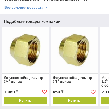
Все условия возврата
Подобные товары компании
Латунная гайка диаметр
Латунная гайка диаметр
Мед
3/4" дюйма
3/8" дюйма
1/2"
0,60
1 060
650
2 1
₸
₸
Купить
Купить