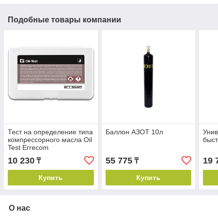
Подобные товары компании
Тест на определение типа
Баллон АЗОТ 10л
Уни
компрессорного масла Oil
быс
Test Errecom
10 230
55 775
19 
₸
₸
Купить
Купить
О нас