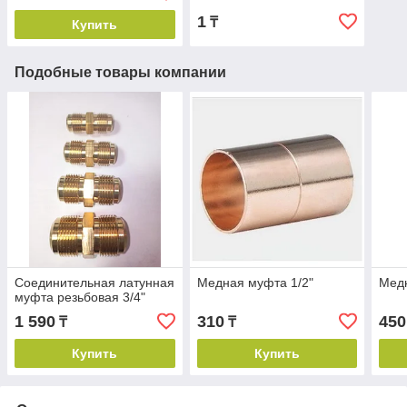
1
₸
Купить
Подобные товары компании
Соединительная латунная
Медная муфта 1/2"
Медн
муфта резьбовая 3/4"
1 590
310
450
₸
₸
Купить
Купить