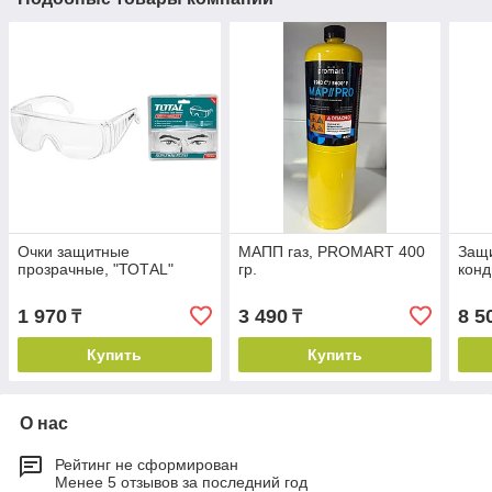
Очки защитные
МАПП газ, PROMART 400
Защи
прозрачные, "ТОТАL"
гр.
кон
1 970
3 490
8 5
₸
₸
Купить
Купить
О нас
Рейтинг не сформирован
Менее 5 отзывов за последний год