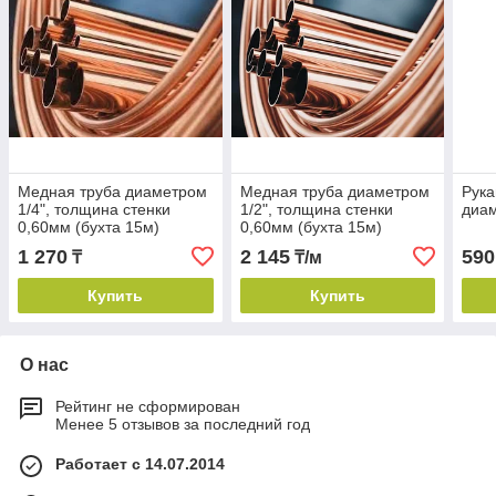
Медная труба диаметром
Медная труба диаметром
Рука
1/4", толщина стенки
1/2", толщина стенки
диам
0,60мм (бухта 15м)
0,60мм (бухта 15м)
1 270
2 145
590
₸
₸/м
Купить
Купить
О нас
Рейтинг не сформирован
Менее 5 отзывов за последний год
Работает с 14.07.2014