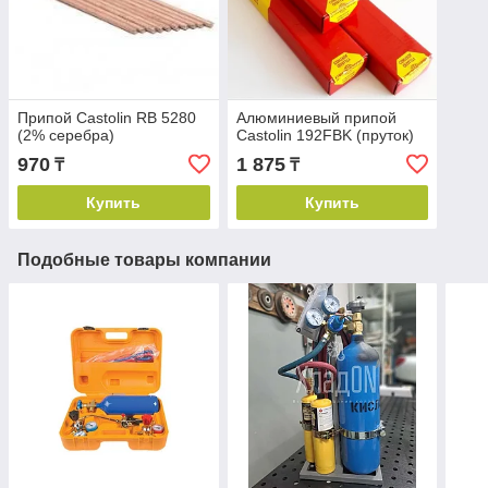
Припой Castolin RB 5280
Алюминиевый припой
(2% серебра)
Castolin 192FBK (пруток)
970
1 875
₸
₸
Купить
Купить
Подобные товары компании