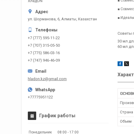
■ Совмес
ХладON
■ Совмес
■ Идеаль
ул. Шорманова, 6, Алматы, Казахстан
Советы 
+7 (777) 595-11-22
30 мл д
+7 (707) 315-05-50
60 мл д
+7 (775) 586-03-16
+7 (747) 946-46-09
Характ
hladon.kz@gmail.com
ОСНОВ
+77775951122
Произв
Страна
График работы
Объем
Понедельник
08:00
17:00