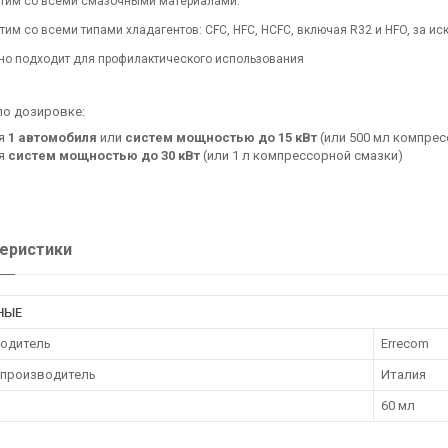
тим со всеми смазочными материалами.
тим со всеми типами хладагентов: CFC, HFC, HCFC, включая R32 и HFO, за и
но подходит для профилактического использования
по дозировке:
ля
1 автомобиля
или
систем мощностью до 15 кВт
(или 500 мл компрес
ля
систем мощностью до 30 кВт
(или 1 л компрессорной смазки)
еристики
НЫЕ
одитель
Errecom
 производитель
Италия
60 мл