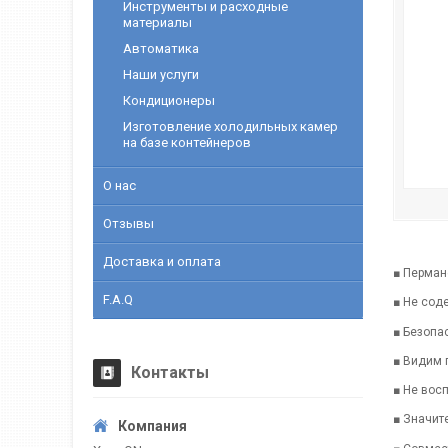
Инструменты и расходные
материалы
Автоматика
Наши услуги
Кондиционеры
Изготовление холодильных камер
на базе контейнеров
О нас
Отзывы
Доставка и оплата
■
Пермане
F.A.Q
■ Не сод
■ Безопа
■ Видим 
Контакты
■ Не вос
■ Значит