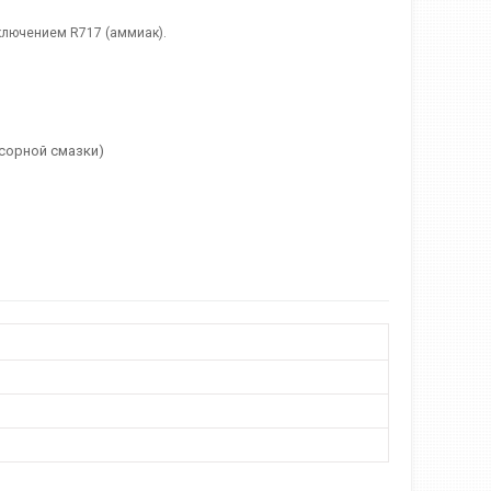
сключением R717 (аммиак).
сорной смазки)