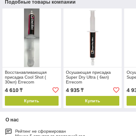
Подобные товары компании
Восстанавливающая
Осушающая присадка
Осу
присадка Cool Shot (
Super Dry Ultra ( 6мл)
Supe
30мл) Errecom
Errecom
4 610
4 935
4 9
₸
₸
Купить
Купить
О нас
Рейтинг не сформирован