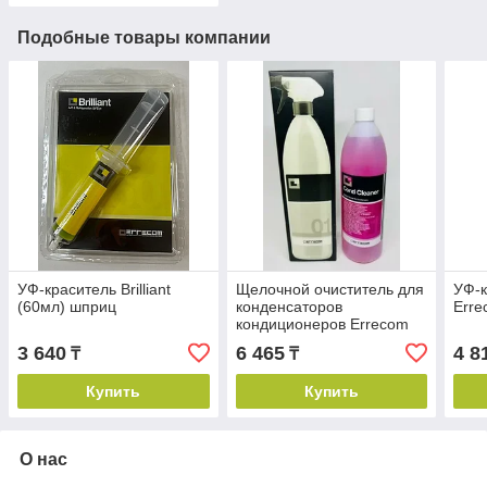
Подобные товары компании
УФ-краситель Brilliant
Щелочной очиститель для
УФ-к
(60мл) шприц
конденсаторов
Erre
кондиционеров Errecom
Cond Cleaner (1л)
3 640
6 465
4 8
₸
₸
Купить
Купить
О нас