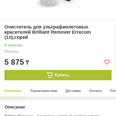
Очиститель для ультрафиолетовых
красителей Brilliant Remover Errecom
(1л),спрей
В наличии
Розница
5 875
₸
Купить
Описание
Характеристики
Доставка
Оплата
Усл
Описание
Brilliant Remover – очиститель, который удаляет остатки