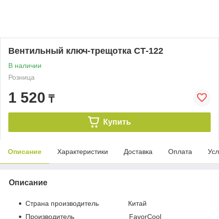
Вентильный ключ-трещотка СТ-122
В наличии
Розница
1 520
₸
Купить
Описание
Характеристики
Доставка
Оплата
Усл
Описание
Страна производитель Китай
Производитель FavorCool