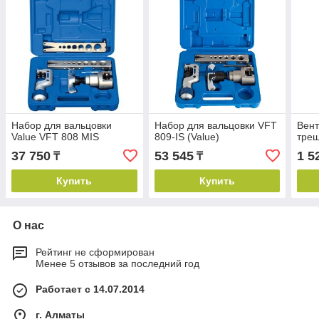
Набор для вальцовки
Набор для вальцовки VFT
Вент
Value VFT 808 MIS
809-IS (Value)
трещ
37 750
53 545
1 5
₸
₸
Купить
Купить
О нас
Рейтинг не сформирован
Менее 5 отзывов за последний год
Работает с 14.07.2014
г. Алматы