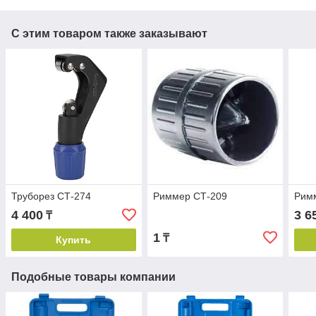
С этим товаром также заказывают
Труборез СТ-274
Риммер СТ-209
Рим
4 400
3 6
₸
1
₸
Купить
Подобные товары компании