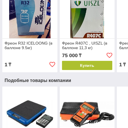
Фреон R32 ICELOONG (в
Фреон R407С , UISZL (в
Фрео
баллоне 9.5кг)
баллоне 11,3 кг)
балл
75 000
₸
1
1
₸
₸
Купить
Подобные товары компании