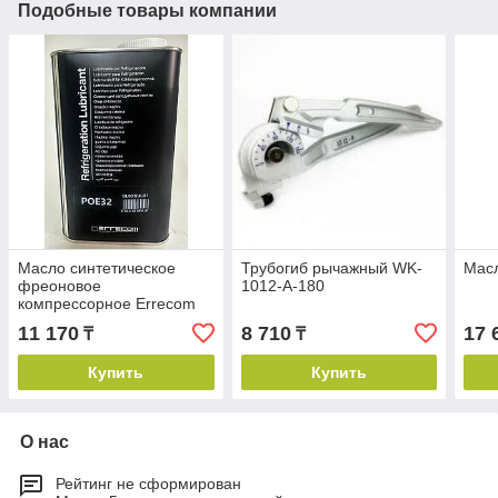
Подобные товары компании
Масло синтетическое
Трубогиб рычажный WK-
Масл
фреоновое
1012-A-180
компрессорное Errecom
POE 32 (1л)
11 170
8 710
17 
₸
₸
Купить
Купить
О нас
Рейтинг не сформирован