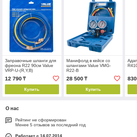
Заправочные шланги для
Манифолд в кейсе со
Адап
фреона R22 90см Value
шлангами Value VMG-
R41
VRP-U-(R,Y,B)
R22-B
12 790
28 500
830
₸
₸
Купить
Купить
О нас
Рейтинг не сформирован
Менее 5 отзывов за последний год
Работает с 14.07.2014