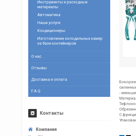
Инструменты и расходные
материалы
Автоматика
Наши услуги
Кондиционеры
Изготовление холодильных камер
на базе контейнеров
О нас
Отзывы
Доставка и оплата
Бокорез
силенный
F.A.Q
- меньши
Материал
Тефлоно
Обрезине
Контакты
С функци
Упакован