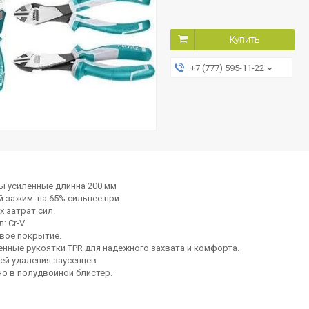
Купить
+7 (777) 595-11-22
ы усиленные длинна 200 мм
 зажим: на 65% сильнее при
х затрат сил.
: Cr-V
вое покрытие.
нные рукоятки TPR для надежного захвата и комфорта.
ей удаления заусенцев
о в полудвойной блистер.