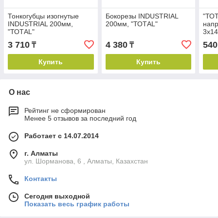
Тонкогубцы изогнутые
Бокорезы INDUSTRIAL
"ТОТ
INDUSTRIAL 200мм,
200мм, "ТОТАL"
напр
"ТОТАL"
3x1
3 710
4 380
540
₸
₸
Купить
Купить
О нас
Рейтинг не сформирован
Менее 5 отзывов за последний год
Работает с 14.07.2014
г. Алматы
ул. Шорманова, 6 , Алматы, Казахстан
Контакты
Сегодня выходной
Показать весь график работы