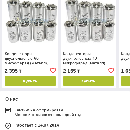
Конденсаторы
Конденсаторы
Кон
двухполюсные 60
двухполюсные 40
дву
микрофарад (металл),
микрофарад (металл),
440V
440V
2 395
2 165
1 6
₸
₸
Купить
Купить
О нас
Рейтинг не сформирован
Менее 5 отзывов за последний год
Работает с 14.07.2014