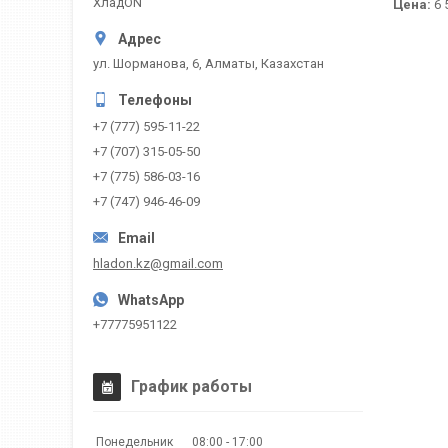
ХладON
Цена:
6 
ул. Шорманова, 6, Алматы, Казахстан
+7 (777) 595-11-22
+7 (707) 315-05-50
+7 (775) 586-03-16
+7 (747) 946-46-09
hladon.kz@gmail.com
+77775951122
График работы
Понедельник
08:00
17:00