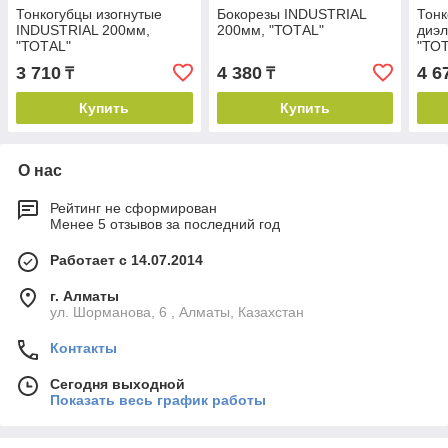
Тонкогубцы изогнутые
Бокорезы INDUSTRIAL
Тонк
INDUSTRIAL 200мм,
200мм, "ТОТАL"
диэл
"ТОТАL"
"ТО
3 710
4 380
4 6
₸
₸
Купить
Купить
О нас
Рейтинг не сформирован
Менее 5 отзывов за последний год
Работает с 14.07.2014
г. Алматы
ул. Шорманова, 6 , Алматы, Казахстан
Контакты
Сегодня выходной
Показать весь график работы