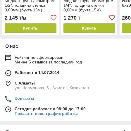
Медная труба диаметром
Медная труба диаметром
Изол
1/2", толщина стенки
1/4", толщина стенки
6х28
0,60мм (бухта 15м)
0,60мм (бухта 15м)
2 145
1 270
260
₸/м
₸
Купить
Купить
О нас
Рейтинг не сформирован
Менее 5 отзывов за последний год
Работает с 14.07.2014
г. Алматы
ул. Шорманова, 6 , Алматы, Казахстан
Контакты
Сегодня работает с 08:00 до 17:00
Показать весь график работы