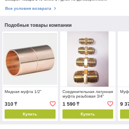
Все условия возврата
Подобные товары компании
Медная муфта 1/2"
Соединительная латунная
Муфт
муфта резьбовая 3/4"
310
1 590
9 3
₸
₸
Купить
Купить