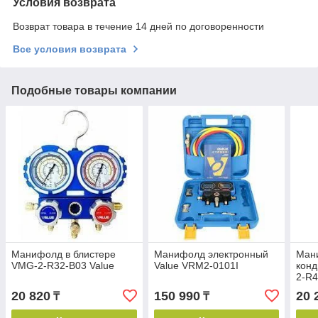
Условия возврата
Возврат товара в течение 14 дней по договоренности
Все условия возврата
Подобные товары компании
Манифолд в блистере
Манифолд электронный
Ман
VMG-2-R32-B03 Value
Value VRM2-0101I
конд
2-R4
20 820
150 990
20 
₸
₸