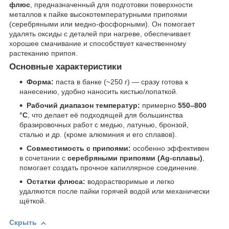
флюс
, предназначенный для подготовки поверхности
металлов к пайке высокотемпературными припоями
(серебряными или медно-фосфорными). Он помогает
удалять оксиды с деталей при нагреве, обеспечивает
хорошее смачивание и способствует качественному
растеканию припоя.
Основные характеристики
Форма:
паста в банке (~250 г) — сразу готова к
нанесению, удобно наносить кистью/лопаткой.
Рабочий диапазон температур:
примерно
550–800
°C
, что делает её подходящей для большинства
бразировочных работ с медью, латунью, бронзой,
сталью и др. (кроме алюминия и его сплавов).
Совместимость с припоями:
особенно эффективен
в сочетании с
серебряными припоями (Ag-сплавы)
,
помогает создать прочное капиллярное соединение.
Остатки флюса:
водорастворимые и легко
удаляются после пайки горячей водой или механически
щёткой.
Скрыть