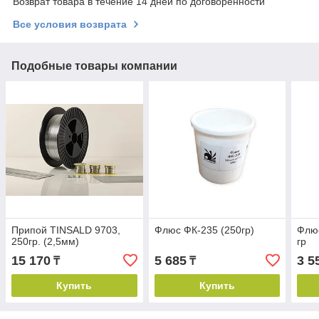
Возврат товара в течение 14 дней по договоренности
Все условия возврата
Подобные товары компании
Припой TINSALD 9703,
Флюс ФК-235 (250гр)
Флюс
250гр. (2,5мм)
гр
15 170
5 685
3 5
₸
₸
Купить
Купить