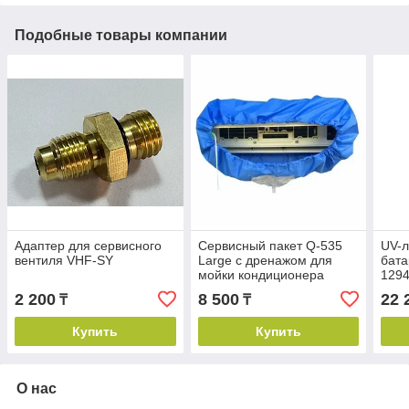
Подобные товары компании
Адаптер для сервисного
Сервисный пакет Q-535
UV-л
вентиля VHF-SY
Large с дренажом для
бата
мойки кондиционера
1294
2 200
8 500
22 
₸
₸
Купить
Купить
О нас