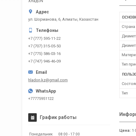
ХладON
ОСНОВ
ул. Шорманова, 6, Алматы, Казахстан
Страна
Диамет
+7 (777) 595-11-22
Диамет
+7 (707) 315-05-50
+7 (775) 586-03-16
Матери
+7 (747) 946-46-09
Тип пр
ПОЛЬЗ
hladon.kz@gmail.com
Состоя
Тип
+77775951122
Информ
График работы
Цена:
1 
Понедельник
08:00
17:00