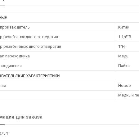
НЫЕ
 производитель
Китай
р резьбы входного отверстия
1 1/8"В
р резьбы выходного отверстия
1"Н
ал переходника
Медь
исоединения
Пайка
ОВАТЕЛЬСКИЕ ХАРАКТЕРИСТИКИ
ние
Новое
Медный пер
ация для заказа
075 ₸