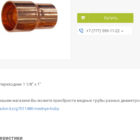
Купить
+7 (777) 595-11-22
ереходник 1 1/8" х 1"
 нашем магазине Вы можете приобрести медные трубы разных диаметро
hladon.kz/g7011480-mednye-truby
еристики