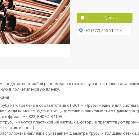
Купить
+7 (777) 595-11-22
5 м представляет собой равномерно отожженную и тщательно осушенную
нную в полиэтиленовую пленку.
кция
руба изготовлена в соответствии с ГОСТ – «Трубы медные для систем
ия меди не менее 99,9% и толщину стенки в зависимости от диаметра
те с фреонами R22, R407C, R410A.
ах трубы имеются пластиковые заглушки, которые препятствуют прони
х частиц и проч.).
 расположена наклейка с указанием диаметра трубы и толщины стенки, 