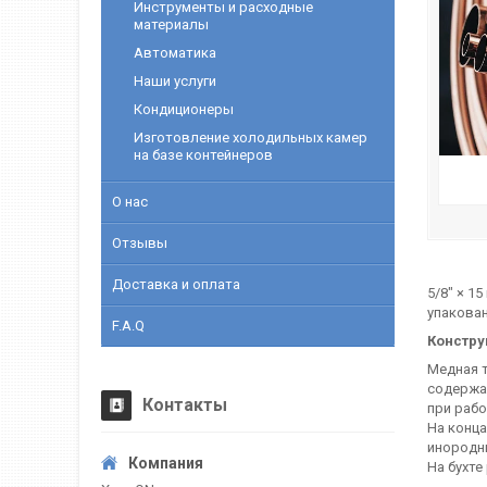
Инструменты и расходные
материалы
Автоматика
Наши услуги
Кондиционеры
Изготовление холодильных камер
на базе контейнеров
О нас
Отзывы
Доставка и оплата
5/8" × 1
упакова
F.A.Q
Констру
Медная т
содержан
Контакты
при рабо
На конц
инородны
На бухте