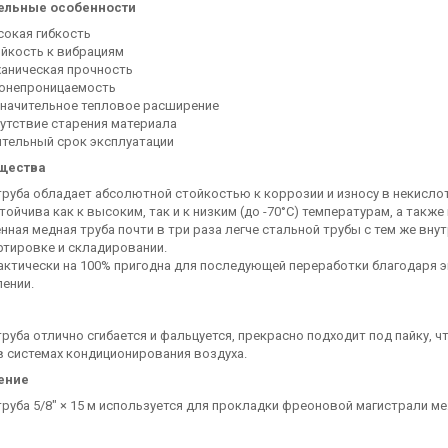
ельные особенности
окая гибкость
йкость к вибрациям
аническая прочность
зонепроницаемость
значительное тепловое расширение
утствие старения материала
тельный срок эксплуатации
щества
руба обладает абсолютной стойкостью к коррозии и износу в некислот
стойчива как к высоким, так и к низким (до -70°С) температурам, а так
нная медная труба почти в три раза легче стальной трубы с тем же вн
ртировке и складировании.
актически на 100% пригодна для последующей переработки благодаря 
ении.
руба отлично сгибается и фальцуется, прекрасно подходит под пайку, 
 системах кондиционирования воздуха.
ение
руба 5/8" × 15 м используется для прокладки фреоновой магистрали 