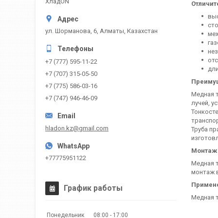
ХладON
Отличит
выс
сто
ул. Шорманова, 6, Алматы, Казахстан
мех
га
не
отс
+7 (777) 595-11-22
дли
+7 (707) 315-05-50
Преиму
+7 (775) 586-03-16
Медная т
+7 (747) 946-46-09
лучей, у
Тонкосте
транспо
hladon.kz@gmail.com
Труба пр
изготовл
Монтаж
+77775951122
Медная т
монтаж в
Примен
График работы
Медная т
Понедельник
08:00
17:00