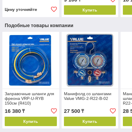
Цену уточняйте
Купить
Подобные товары компании
Заправочные шланги для
Манифолд со шлангами
Мани
фреона VRP-U-RYB
Value VMG-2-R22-B-02
шлан
150см (R410)
R22
16 380
27 500
28 
₸
₸
Купить
Купить