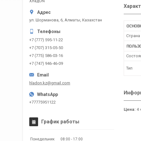
ХладON
Характ
ул. Шорманова, 6, Алматы, Казахстан
ОСНОВ
Страна
+7 (777) 595-11-22
ПОЛЬЗ
+7 (707) 315-05-50
+7 (775) 586-03-16
Состоя
+7 (747) 946-46-09
Тип
hladon.kz@gmail.com
Информ
+77775951122
Цена:
4 
График работы
Понедельник
08:00
17:00