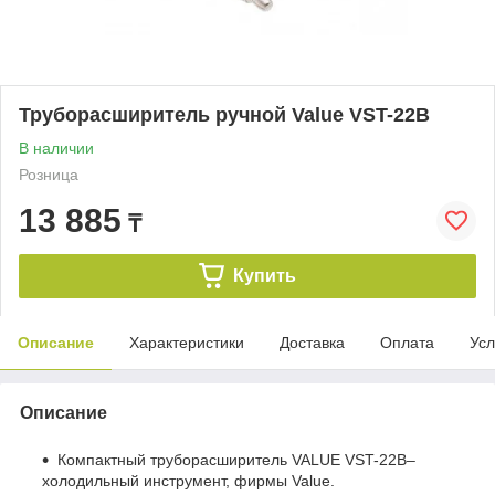
Труборасширитель ручной Value VST-22B
В наличии
Розница
13 885
₸
Купить
Описание
Характеристики
Доставка
Оплата
Усл
Описание
Компактный труборасширитель VALUE VST-22B–
холодильный инструмент, фирмы Value.