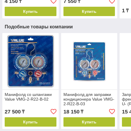
4 150
7 550
₸
₸
1
₸
Купить
Купить
Подобные товары компании
Манифолд со шлангами
Манифолд для заправки
Запр
Value VMG-2-R22-B-02
кондиционера Value VMG-
фрео
2-R22-B-03
U- (
27 500
18 150
15 
₸
₸
Купить
Купить