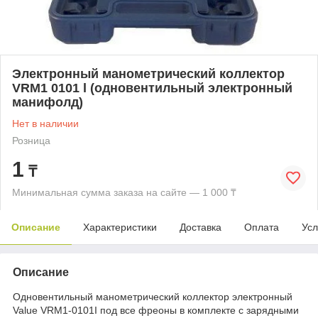
Электронный манометрический коллектор
VRM1 0101 l (одновентильный электронный
манифолд)
Нет в наличии
Розница
1
₸
Минимальная сумма заказа на сайте — 1 000 ₸
Описание
Характеристики
Доставка
Оплата
Усл
Описание
Одновентильный манометрический коллектор электронный
Value VRM1-0101I под все фреоны в комплекте с зарядными