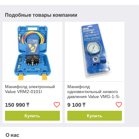
Подобные товары компании
Манифолд электронный
Манифолд
Value VRM2-0101I
одновентильный низкого
давления Value VMG-1-S-
L
150 990
9 100
₸
₸
Купить
Купить
О нас