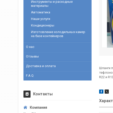
Инструменты и расходные
материалы
Автоматика
Наши услуги
Кондиционеры
Изготовление холодильных камер
на базе контейнеров
О нас
Отзывы
Доставка и оплата
Шланги п
тефлонов
F.A.Q
R22 и R1
Контакты
Характ