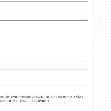
ль автоматический модульный DZ47-60 1P 40A 4.5kA х-
ополюсный автомат на 40 ампер)