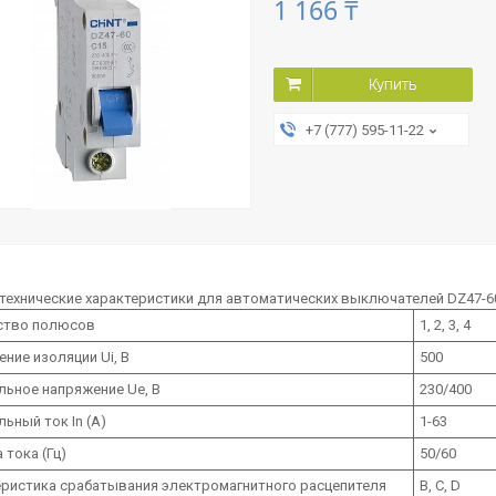
1 166 ₸
Купить
+7 (777) 595-11-22
технические характеристики для автоматических выключателей DZ47-6
ство полюсов
1, 2, 3, 4
ние изоляции Ui, B
500
ьное напряжение Ue, B
230/400
ьный ток In (А)
1-63
 тока (Гц)
50/60
ристика срабатывания электромагнитного расцепителя
B, C, D