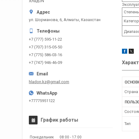
ХладON
Эксплуа
Степень
ул. Шорманова, 6, Алматы, Казахстан
Категор
Диапазо
+7 (777) 595-11-22
+7 (707) 315-05-50
+7 (775) 586-03-16
Характ
+7 (747) 946-46-09
hladon.kz@gmail.com
ОСНОВ
Страна
+77775951122
ПОЛЬЗ
Состоя
График работы
Тип
Понедельник
08:00
17:00