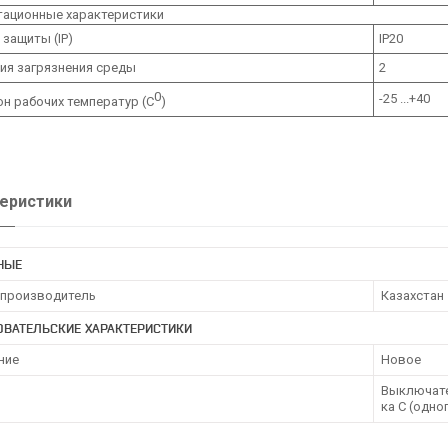
тационные характеристики
 защиты (IP)
IP20
ия загрязнения среды
2
0
-25 ...+40
н рабочих температур (С
)
еристики
НЫЕ
 производитель
Казахстан
ОВАТЕЛЬСКИЕ ХАРАКТЕРИСТИКИ
ние
Новое
Выключате
ка С (одн