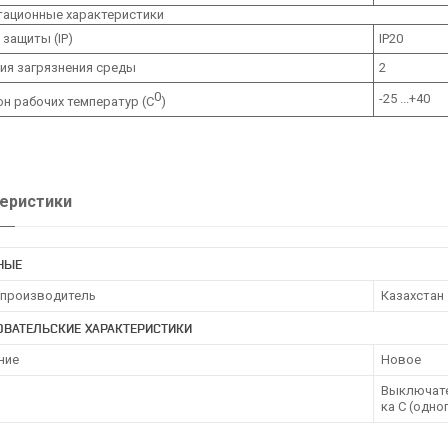
тационные характеристики
 защиты (IP)
IP20
ия загрязнения среды
2
0
-25 ...+40
н рабочих температур (С
)
еристики
НЫЕ
 производитель
Казахстан
ОВАТЕЛЬСКИЕ ХАРАКТЕРИСТИКИ
ние
Новое
Выключате
ка С (одн