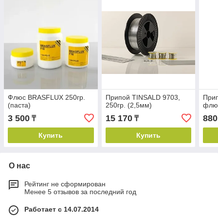
Флюс BRASFLUX 250гр.
Припой TINSALD 9703,
Прип
(паста)
250гр. (2,5мм)
флюс
3 500
15 170
880
₸
₸
Купить
Купить
О нас
Рейтинг не сформирован
Менее 5 отзывов за последний год
Работает с 14.07.2014