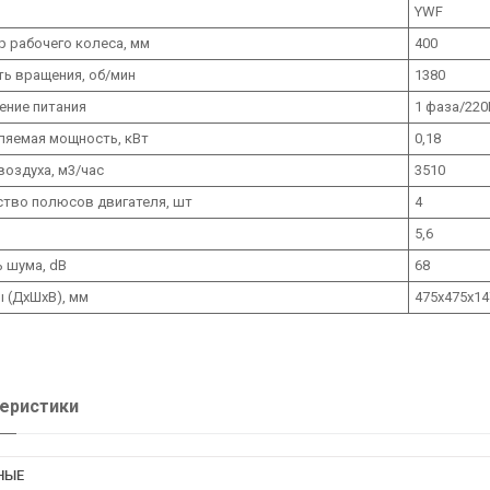
YWF
 рабочего колеса, мм
400
ь вращения, об/мин
1380
ение питания
1 фаза/220
ляемая мощность, кВт
0,18
воздуха, м3/час
3510
ство полюсов двигателя, шт
4
5,6
 шума, dB
68
 (ДхШхВ), мм
475х475х14
еристики
НЫЕ