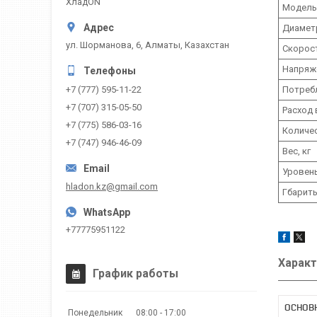
ХладON
Модель
Диаметр
ул. Шорманова, 6, Алматы, Казахстан
Скорост
Напряж
Потреб
+7 (777) 595-11-22
+7 (707) 315-05-50
Расход 
+7 (775) 586-03-16
Количе
+7 (747) 946-46-09
Вес, кг
Уровень
hladon.kz@gmail.com
Гбариты
+77775951122
Характ
График работы
ОСНОВ
Понедельник
08:00
17:00