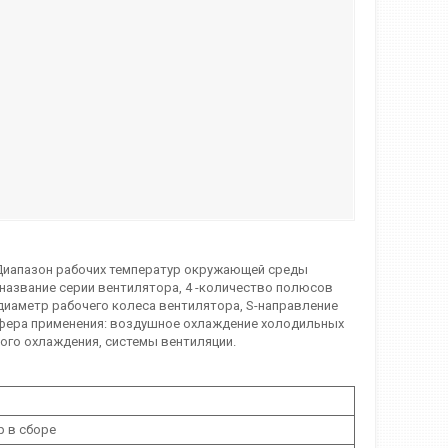
. Диапазон рабочих температур окружающей среды
F-название серии вентилятора, 4 -количество полюсов
- диаметр рабочего колеса вентилятора, S-направление
. Сфера применения: воздушное охлаждение холодильных
ого охлаждения, системы вентиляции.
р в сборе