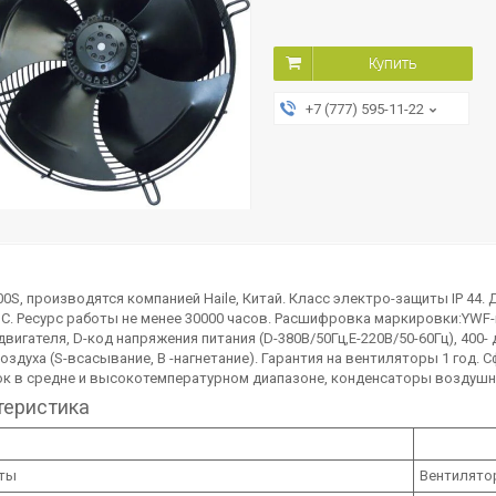
Купить
+7 (777) 595-11-22
0S, производятся компанией Haile, Китай. Класс электро-защиты IP 44
0 °C. Ресурс работы не менее 30000 часов. Расшифровка маркировки:YW
вигателя, D-код напряжения питания (D-380В/50Гц,E-220В/50-60Гц), 400
оздуха (S-всасывание, В -нагнетание). Гарантия на вентиляторы 1 год
ок в средне и высокотемпературном диапазоне, конденсаторы воздушн
теристика
ты
Вентилято