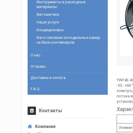
Инструменты и расходные
материалы
Автоматика
Наши услуги
Кондиционеры
Изготовление холодильных камер
на базе контейнеров
О нас
Отзывы
Доставка и оплата
YWF4Е-40
-30...+6
F.A.Q
электрод
потока в
установ
Харак
Контакты
Элемен