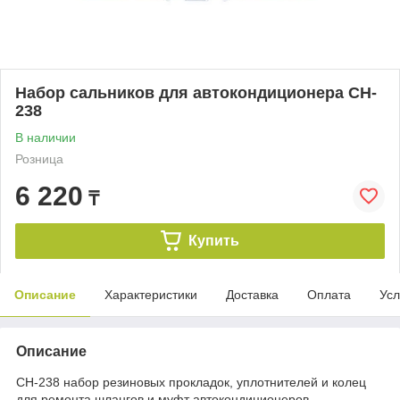
Набор сальников для автокондиционера CH-
238
В наличии
Розница
6 220
₸
Купить
Описание
Характеристики
Доставка
Оплата
Усл
Описание
CH-238 набор резиновых прокладок, уплотнителей и колец
для ремонта шлангов и муфт автокондиционеров