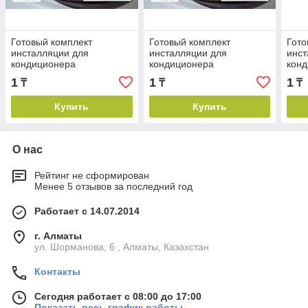
Готовый комплект
Готовый комплект
Гото
инсталляции для
инсталляции для
инст
кондиционера
кондиционера
кон
(6,35мм*12,7мм) 2 метра
(6,35мм*12,7мм) 4 метра
(6,3
1
1
1
₸
₸
₸
Купить
Купить
О нас
Рейтинг не сформирован
Менее 5 отзывов за последний год
Работает с 14.07.2014
г. Алматы
ул. Шорманова, 6 , Алматы, Казахстан
Контакты
Сегодня работает с 08:00 до 17:00
Показать весь график работы