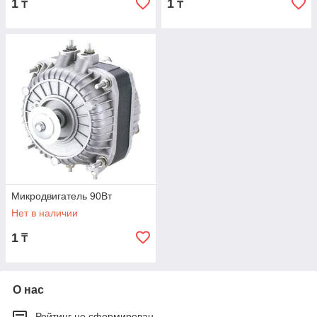
1
1
₸
₸
Микродвигатель 90Вт
Нет в наличии
1
₸
О нас
Рейтинг не сформирован